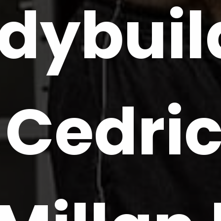
dybuild
Cedric