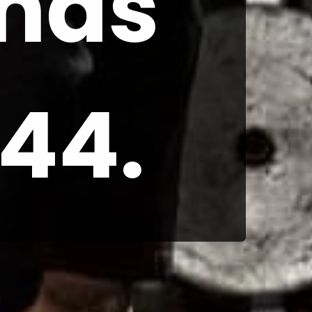
has 
 44.