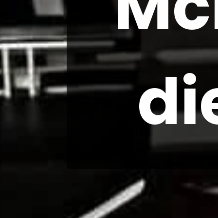
McM
di