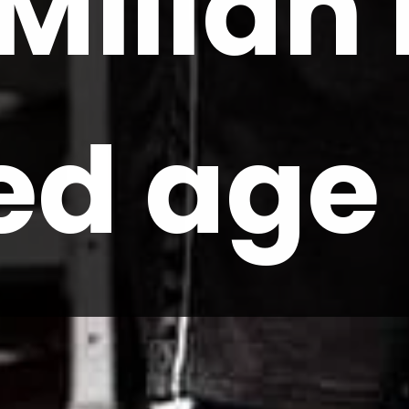
illan 
ed age